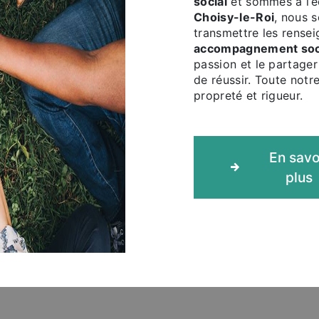
social
et sommes à l’é
Choisy-le-Roi
, nous 
transmettre les rense
accompagnement soc
passion et le partager
de réussir. Toute notre
propreté et rigueur.
En savo
plus