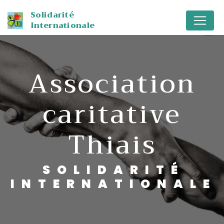
Panneau de gestion des cookies
Solidarité
Internationale
association
caritative
Thiais
SOLIDARITÉ
INTERNATIONALE