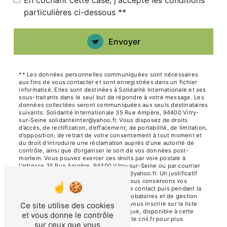
En cochant cette case, j'accepte les conditions
particulières ci-dessous **
Envoyer
** Les données personnelles communiquées sont nécessaires
aux fins de vous contacter et sont enregistrées dans un fichier
informatisé. Elles sont destinées à Solidarité Internationale et ses
sous-traitants dans le seul but de répondre à votre message. Les
données collectées seront communiquées aux seuls destinataires
suivants: Solidarité Internationale 35 Rue Ampère, 94400 Vitry-
sur-Seine solidariteinter@yahoo.fr. Vous disposez de droits
d’accès, de rectification, d’effacement, de portabilité, de limitation,
d’opposition, de retrait de votre consentement à tout moment et
du droit d’introduire une réclamation auprès d’une autorité de
contrôle, ainsi que d’organiser le sort de vos données post-
mortem. Vous pouvez exercer ces droits par voie postale à
l'adresse 35 Rue Ampère, 94400 Vitry-sur-Seine ou par courrier
électronique à l'adresse solidariteinter@yahoo.fr. Un justificatif
d'identité pourra vous être demandé. Nous conservons vos
données pendant la période de prise de contact puis pendant la
durée de prescription légale aux fins probatoires et de gestion
des contentieux. Vous avez le droit de vous inscrire sur la liste
Ce site utilise des cookies
d'opposition au démarchage téléphonique, disponible à cette
et vous donne le contrôle
adresse:
Bloctel.gouv.fr
. Consultez le site cnil.fr pour plus
sur ceux que vous
d’informations sur vos droits.