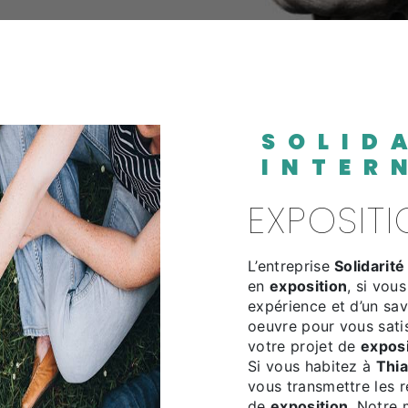
SOLIDARITÉ
INTER
EXPOSIT
L’entreprise
Solidarité
en
exposition
, si vou
expérience et d’un sav
oeuvre pour vous sati
votre projet de
exposi
Si vous habitez à
Thia
vous transmettre les 
de
exposition
. Notre 