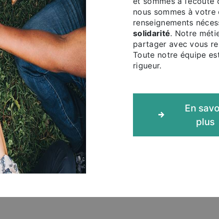
et sommes à l’écoute 
nous sommes à votre d
renseignements nécess
solidarité
. Notre méti
partager avec vous ren
Toute notre équipe est
rigueur.
En savo
plus