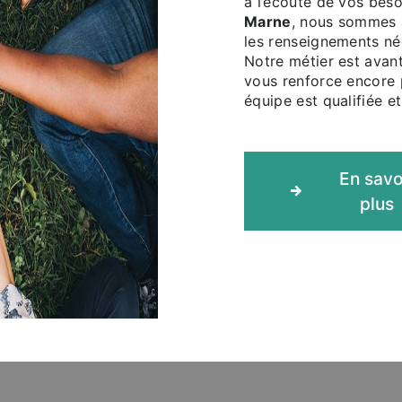
à l’écoute de vos beso
Marne
, nous sommes à
les renseignements né
Notre métier est avant
vous renforce encore p
équipe est qualifiée et
En savo
plus