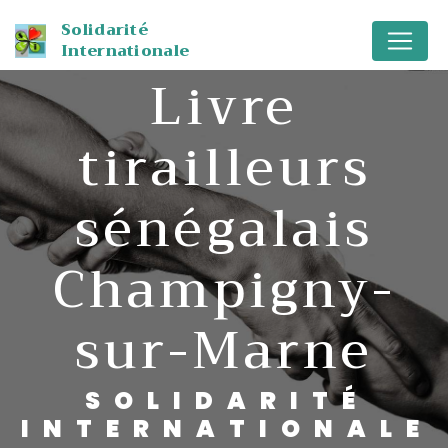
Panneau de gestion des cookies
Solidarité
Internationale
livre
tirailleurs
sénégalais
Champigny-
sur-Marne
SOLIDARITÉ
INTERNATIONALE